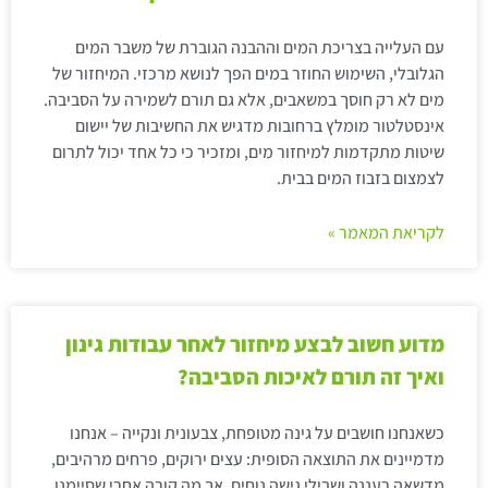
עם העלייה בצריכת המים וההבנה הגוברת של משבר המים
הגלובלי, השימוש החוזר במים הפך לנושא מרכזי. המיחזור של
מים לא רק חוסך במשאבים, אלא גם תורם לשמירה על הסביבה.
אינסטלטור מומלץ ברחובות מדגיש את החשיבות של יישום
שיטות מתקדמות למיחזור מים, ומזכיר כי כל אחד יכול לתרום
לצמצום בזבוז המים בבית.
לקריאת המאמר »
מדוע חשוב לבצע מיחזור לאחר עבודות גינון
ואיך זה תורם לאיכות הסביבה?
כשאנחנו חושבים על גינה מטופחת, צבעונית ונקייה – אנחנו
מדמיינים את התוצאה הסופית: עצים ירוקים, פרחים מרהיבים,
מדשאה רעננה ושבילי גישה נוחים. אך מה קורה אחרי שסיימנו