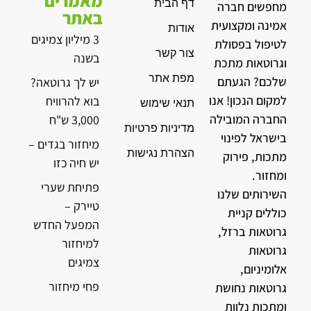
מאמרים
דף הבית
מחפשים חברה
באתר
אמינה ומקצועית
אודות
3 מיליון צמיגים
לטיפול בפסולת
צור קשר
בשנה
וגרוטאות מתכת
מפת אתר
שלכם? הגעתם
יש לך גרוטאה?
למקום הנכון! אנו
בוא להרוויח
תנאי שימוש
החברה המובילה
3,000 ש"ח
מדיניות פרטיות
בישראל לפינוי
מיחזור בגדים –
הצהרת נגישות
מתכות, פירוק
יש חיה כזו
ומחזור.
פתיחת שערי
השירותים שלנו
טיירק –
כוללים קניית
המפעל החדש
גרוטאות ברזל,
למיחזור
גרוטאות
צמיגים
אלומיניום,
פחי מיחזור
גרוטאות נחושת
ומתכות נלוות