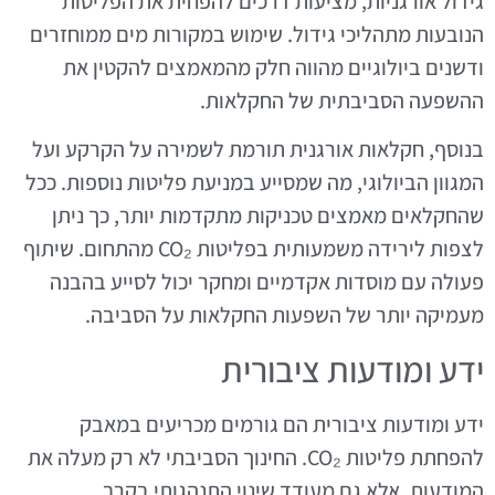
גידול אורגניות, מציעות דרכים להפחית את הפליטות
הנובעות מתהליכי גידול. שימוש במקורות מים ממוחזרים
ודשנים ביולוגיים מהווה חלק מהמאמצים להקטין את
ההשפעה הסביבתית של החקלאות.
בנוסף, חקלאות אורגנית תורמת לשמירה על הקרקע ועל
המגוון הביולוגי, מה שמסייע במניעת פליטות נוספות. ככל
שהחקלאים מאמצים טכניקות מתקדמות יותר, כך ניתן
לצפות לירידה משמעותית בפליטות CO₂ מהתחום. שיתוף
פעולה עם מוסדות אקדמיים ומחקר יכול לסייע בהבנה
מעמיקה יותר של השפעות החקלאות על הסביבה.
ידע ומודעות ציבורית
ידע ומודעות ציבורית הם גורמים מכריעים במאבק
להפחתת פליטות CO₂. החינוך הסביבתי לא רק מעלה את
המודעות, אלא גם מעודד שינוי התנהגותי בקרב