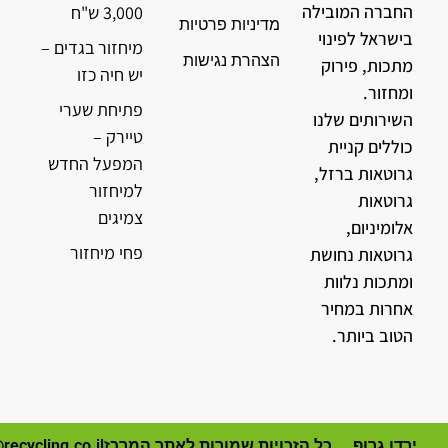
החברה המובילה
3,000 ש"ח
מדיניות פרטיות
בישראל לפינוי
מיחזור בגדים –
הצהרת נגישות
מתכות, פירוק
יש חיה כזו
ומחזור.
פתיחת שערי
השירותים שלנו
טיירק –
כוללים קניית
המפעל החדש
גרוטאות ברזל,
למיחזור
גרוטאות
צמיגים
אלומיניום,
פחי מיחזור
גרוטאות נחושת
ומתכות נלוות
אחרות במחיר
הטוב ביותר.
ירדן גרופ
כל הזכויות שמורות לאתר המרכז
recycling.co.il