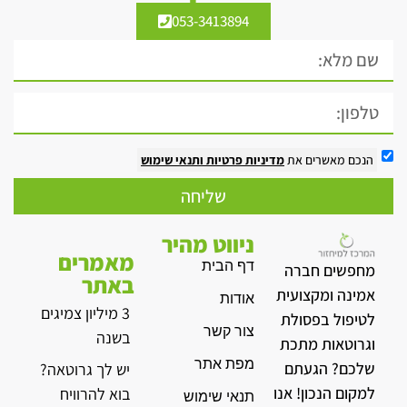
053-3413894
הנכם מאשרים את
מדיניות פרטיות
ותנאי שימוש
שליחה
ניווט מהיר
מאמרים
דף הבית
מחפשים חברה
באתר
אמינה ומקצועית
אודות
3 מיליון צמיגים
לטיפול בפסולת
צור קשר
בשנה
וגרוטאות מתכת
מפת אתר
שלכם? הגעתם
יש לך גרוטאה?
למקום הנכון! אנו
בוא להרוויח
תנאי שימוש