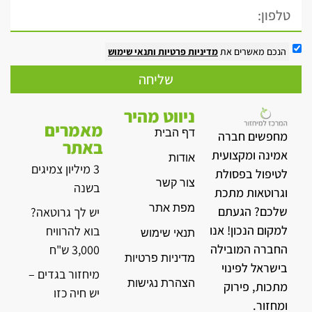
הנכם מאשרים את
מדיניות פרטיות
ותנאי שימוש
שליחה
ניווט מהיר
מאמרים
דף הבית
מחפשים חברה
באתר
אמינה ומקצועית
אודות
3 מיליון צמיגים
לטיפול בפסולת
צור קשר
בשנה
וגרוטאות מתכת
מפת אתר
שלכם? הגעתם
יש לך גרוטאה?
למקום הנכון! אנו
בוא להרוויח
תנאי שימוש
החברה המובילה
3,000 ש"ח
מדיניות פרטיות
בישראל לפינוי
מיחזור בגדים –
הצהרת נגישות
מתכות, פירוק
יש חיה כזו
ומחזור.