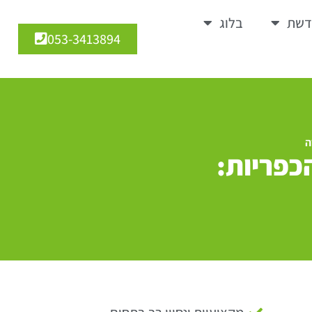
דשת
בלוג
053-3413894
ה
כפריות: