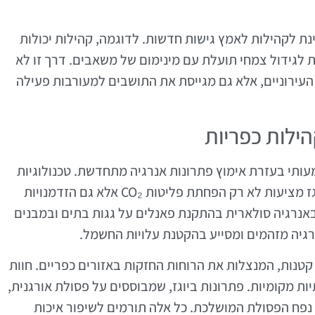
וינת לקהילות לאמץ גישות חדשות. לדוגמה, קהילות יכולות
ת לגידול צמחי תועלת עם מינימום של משאבים. דרך זו לא
עירוניים, אלא גם מגייסת את התושבים למעורבות פעילה
ילות כפריות
עותי בעזרת אימוץ פתרונות אנרגיה מתחדשת. טכנולוגיות
כגון פאנלים סולאריים, טורבינות רוח והפקת ביוגז מציעות לא רק הפחתת פליטות CO₂ אלא גם הזדמנויות
אנרגיה סולארית בהתקנת פאנלים על גגות בתים ובמבנים
גיה מזהמים ומסייע בהקטנת עלויות החשמל.
קטנות, המנצלות את הרוחות החזקות באזורים כפריים. חוות
ות מקומיות. פתרונות ביוגז, שמבוססים על פסולת אורגנית,
נפח הפסולת המושלכת. כל אלה תורמים לשיפור איכות