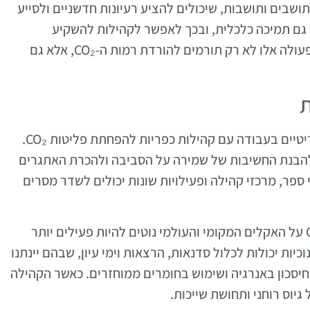
ושבים ותושבות, שיכולים להציע רעיונות חדשניים ולסייע
ק גם תמיכה כלכלית, ובכך לאפשר לקהילות להשקיע
בטכנולוגיות חדשות ובפתרונות ירוקים. שיתופי פעולה אלו לא רק תורמים להורדת רמות ה-CO₂, אלא גם
ת
חינוך והגברת מודעות סביבתית הם מרכיבים קריטיים בעבודה עם קהילות כפריות להפחתת פליטות CO₂.
 להבנת החשיבות של שמירה על הסביבה ולהכרת האתגרים
ספר, מרכזי קהילה ופעילויות שונות יכולים לשדר מסרים
תושבים שמבינים את ההשפעות של פליטות CO₂ על האקלים המקומי והעולמי נוטים להיות פעילים יותר
יות יכולות לכלול סדנאות, הרצאות וימי עיון, שבהם יינתנו
יסכון באנרגיה ושימוש בחומרים ממוחזרים. כאשר הקהילה
וס רוחני ותחושת שייכות.