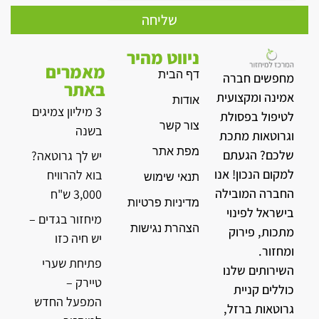
שליחה
ניווט מהיר
מאמרים
דף הבית
מחפשים חברה
באתר
אמינה ומקצועית
אודות
3 מיליון צמיגים
לטיפול בפסולת
צור קשר
בשנה
וגרוטאות מתכת
מפת אתר
שלכם? הגעתם
יש לך גרוטאה?
למקום הנכון! אנו
בוא להרוויח
תנאי שימוש
החברה המובילה
3,000 ש"ח
מדיניות פרטיות
בישראל לפינוי
מיחזור בגדים –
הצהרת נגישות
מתכות, פירוק
יש חיה כזו
ומחזור.
פתיחת שערי
השירותים שלנו
טיירק –
כוללים קניית
המפעל החדש
גרוטאות ברזל,