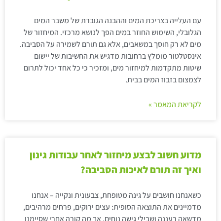
עם העלייה בצריכת המים וההבנה הגוברת של משבר המים
הגלובלי, השימוש החוזר במים הפך לנושא מרכזי. המיחזור של
מים לא רק חוסך במשאבים, אלא גם תורם לשמירה על הסביבה.
אינסטלטור מומלץ ברחובות מדגיש את החשיבות של יישום
שיטות מתקדמות למיחזור מים, ומזכיר כי כל אחד יכול לתרום
לצמצום בזבוז המים בבית.
לקריאת המאמר »
מדוע חשוב לבצע מיחזור לאחר עבודות גינון
ואיך זה תורם לאיכות הסביבה?
כשאנחנו חושבים על גינה מטופחת, צבעונית ונקייה – אנחנו
מדמיינים את התוצאה הסופית: עצים ירוקים, פרחים מרהיבים,
מדשאה רעננה ושבילי גישה נוחים. אך מה קורה אחרי שסיימנו