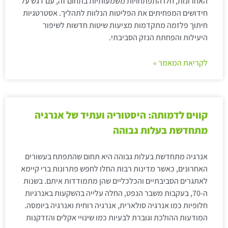
האחרונות, חלו התפתחויות משמעותיות בתחום זה, עם דגש על
חידושים המפחיתים את הפליטות הנלוות לתהליך. אסטרטגיות
חיתוך פלזמה מתקדמות מציעות שיטות חדשות לשיפור
היעילות והפחתת הנזק הסביבתי.
לקריאת המאמר »
קווים לדמותה: היסטוריה ועתיד של אנרגיה
מתחדשת בעלות גבוהה
אנרגיה מתחדשת בעלות גבוהה היא תחום שהתפתח בעשורים
האחרונים, כאשר מדינות רבות החלו לחפש פתרונות ברי קיימא
לאתגרים הסביבתיים והכלכליים שהן מתמודדות איתם. בשנות
ה-70, בעקבות משבר הנפט, החלה עלייה בהשקעות באנרגיות
חלופיות כמו אנרגיה סולארית, אנרגיה רוחית ואנרגיה ביומסה.
המודעות ההולכת וגוברת לבעיות כמו שינויי אקלים והזדקנות