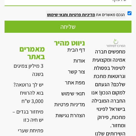
הנכם מאשרים את
מדיניות פרטיות
ותנאי שימוש
שליחה
ניווט מהיר
מאמרים
דף הבית
מחפשים חברה
באתר
אמינה ומקצועית
אודות
3 מיליון צמיגים
לטיפול בפסולת
צור קשר
בשנה
וגרוטאות מתכת
מפת אתר
שלכם? הגעתם
יש לך גרוטאה?
למקום הנכון! אנו
בוא להרוויח
תנאי שימוש
החברה המובילה
3,000 ש"ח
מדיניות פרטיות
בישראל לפינוי
מיחזור בגדים –
הצהרת נגישות
מתכות, פירוק
יש חיה כזו
ומחזור.
פתיחת שערי
השירותים שלנו