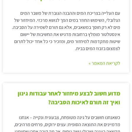
עם העלייה בצריכת המים וההבנה הגוברת של משבר המים
הגלובלי, השימוש החוזר במים הפך לנושא מרכזי. המיחזור של
מים לא רק חוסך במשאבים, אלא גם תורם לשמירה על הסביבה.
אינסטלטור מומלץ ברחובות מדגיש את החשיבות של יישום
שיטות מתקדמות למיחזור מים, ומזכיר כי כל אחד יכול לתרום
לצמצום בזבוז המים בבית.
לקריאת המאמר »
מדוע חשוב לבצע מיחזור לאחר עבודות גינון
ואיך זה תורם לאיכות הסביבה?
כשאנחנו חושבים על גינה מטופחת, צבעונית ונקייה – אנחנו
מדמיינים את התוצאה הסופית: עצים ירוקים, פרחים מרהיבים,
מדשאה רעננה ושבילי גישה נוחים. אך מה קורה אחרי שסיימנו