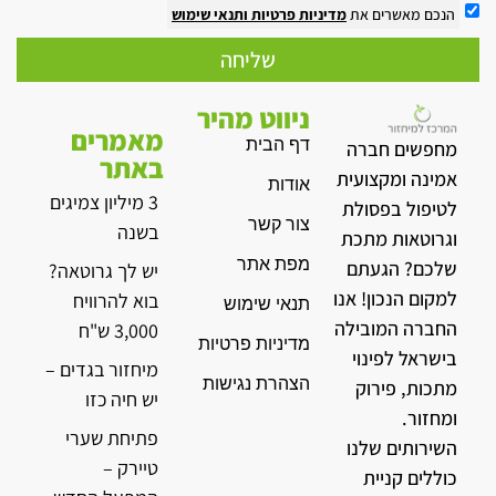
הנכם מאשרים את
מדיניות פרטיות
ותנאי שימוש
שליחה
ניווט מהיר
מאמרים
דף הבית
מחפשים חברה
באתר
אמינה ומקצועית
אודות
3 מיליון צמיגים
לטיפול בפסולת
צור קשר
בשנה
וגרוטאות מתכת
מפת אתר
שלכם? הגעתם
יש לך גרוטאה?
למקום הנכון! אנו
בוא להרוויח
תנאי שימוש
החברה המובילה
3,000 ש"ח
מדיניות פרטיות
בישראל לפינוי
מיחזור בגדים –
הצהרת נגישות
מתכות, פירוק
יש חיה כזו
ומחזור.
פתיחת שערי
השירותים שלנו
טיירק –
כוללים קניית