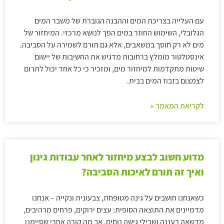
עם העלייה בצריכת המים וההבנה הגוברת של משבר המים
הגלובלי, השימוש החוזר במים הפך לנושא מרכזי. המיחזור של
מים לא רק חוסך במשאבים, אלא גם תורם לשמירה על הסביבה.
אינסטלטור מומלץ ברחובות מדגיש את החשיבות של יישום
שיטות מתקדמות למיחזור מים, ומזכיר כי כל אחד יכול לתרום
לצמצום בזבוז המים בבית.
לקריאת המאמר »
מדוע חשוב לבצע מיחזור לאחר עבודות גינון
ואיך זה תורם לאיכות הסביבה?
כשאנחנו חושבים על גינה מטופחת, צבעונית ונקייה – אנחנו
מדמיינים את התוצאה הסופית: עצים ירוקים, פרחים מרהיבים,
מדשאה רעננה ושבילי גישה נוחים. אך מה קורה אחרי שסיימנו