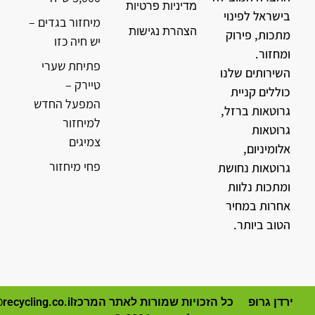
מדיניות פרטיות
בישראל לפינוי
מיחזור בגדים –
הצהרת נגישות
מתכות, פירוק
יש חיה כזו
ומחזור.
פתיחת שערי
השירותים שלנו
טיירק –
כוללים קניית
המפעל החדש
גרוטאות ברזל,
למיחזור
גרוטאות
צמיגים
אלומיניום,
פחי מיחזור
גרוטאות נחושת
ומתכות נלוות
אחרות במחיר
הטוב ביותר.
ירדן גרופ
כל הזכויות שמורות לאתר המרכז
recycling.co.il