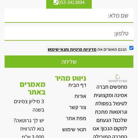
053-3413894
הנכם מאשרים את
מדיניות פרטיות
ותנאי שימוש
שליחה
ניווט מהיר
מאמרים
דף הבית
מחפשים חברה
באתר
אמינה ומקצועית
אודות
3 מיליון צמיגים
לטיפול בפסולת
צור קשר
בשנה
וגרוטאות מתכת
מפת אתר
שלכם? הגעתם
יש לך גרוטאה?
למקום הנכון! אנו
בוא להרוויח
תנאי שימוש
החברה המובילה
3,000 ש"ח