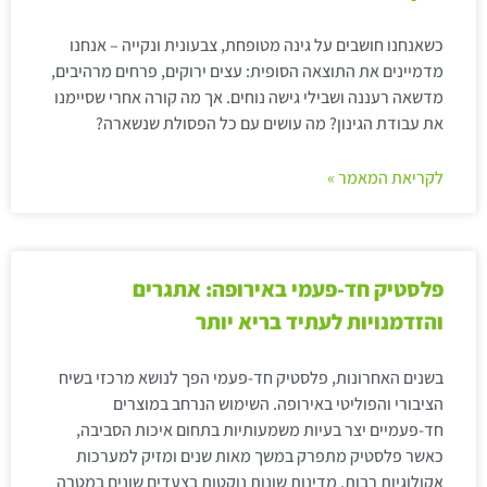
כשאנחנו חושבים על גינה מטופחת, צבעונית ונקייה – אנחנו
מדמיינים את התוצאה הסופית: עצים ירוקים, פרחים מרהיבים,
מדשאה רעננה ושבילי גישה נוחים. אך מה קורה אחרי שסיימנו
את עבודת הגינון? מה עושים עם כל הפסולת שנשארה?
לקריאת המאמר »
פלסטיק חד-פעמי באירופה: אתגרים
והזדמנויות לעתיד בריא יותר
בשנים האחרונות, פלסטיק חד-פעמי הפך לנושא מרכזי בשיח
הציבורי והפוליטי באירופה. השימוש הנרחב במוצרים
חד-פעמיים יצר בעיות משמעותיות בתחום איכות הסביבה,
כאשר פלסטיק מתפרק במשך מאות שנים ומזיק למערכות
אקולוגיות רבות. מדינות שונות נוקטות בצעדים שונים במטרה