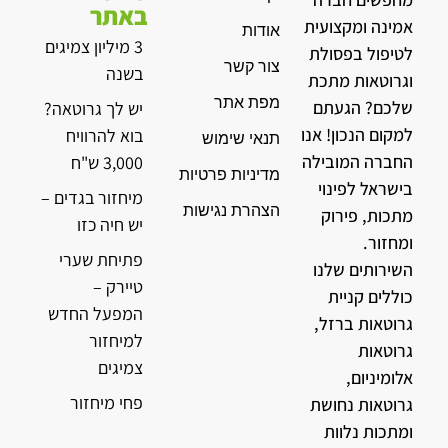
באתר
אמינה ומקצועית
אודות
3 מיליון צמיגים
לטיפול בפסולת
צור קשר
בשנה
וגרוטאות מתכת
מפת אתר
שלכם? הגעתם
יש לך גרוטאה?
למקום הנכון! אנו
בוא להרוויח
תנאי שימוש
החברה המובילה
3,000 ש"ח
מדיניות פרטיות
בישראל לפינוי
מיחזור בגדים –
הצהרת נגישות
מתכות, פירוק
יש חיה כזו
ומחזור.
פתיחת שערי
השירותים שלנו
טיירק –
כוללים קניית
המפעל החדש
גרוטאות ברזל,
למיחזור
גרוטאות
צמיגים
אלומיניום,
פחי מיחזור
גרוטאות נחושת
ומתכות נלוות