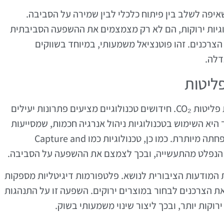
יפה לשלב בין פיתוח כלכלי לבין שמירה על הסביבה.
גיות ירוקות, הם לא רק מצמצמים את ההשפעה הסביבתית
צרכנים. זהו פוטנציאל משמעותי, במיוחד בשווקים
דלה.
ליטות
טכנולוגיה מהווה מרכיב מרכזי במאבק בהפחתת פליטות CO₂. חידושים טכנולוגיים מציעים פתרונות יעילים
 היא השימוש בטכנולוגיות ניהול אנרגיה חכמות, שמסייעות
לעסק לייעל את צריכת האנרגיה ולהפחית את הפחתה מיותרת. כמו כן, טכנולוגיות כמו Capture and
ת המודעות הציבורית לנושא. פלטפורמות דיגיטליות מספקות
ת הצרכנים לבחור במוצרים ירוקים. השפעה זו על התנהגות
וקות יותר, ובכך ליצור שינוי משמעותי בשוק.