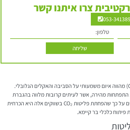
קטיבית צרו איתנו קשר
053-34138
שליחה
העלייה ברמות הפליטה של פחמן דו-חמצני (CO₂) מהווה איום משמעותי על הסביבה והאקלים הגלובלי.
התפתחות מהירה, אשר לעיתים קרובות מלווה בהגברת
תהליכי ייצור מזהמים. מחקרים עדכניים מצביעים על כך שהפחתת פליטות CO₂ בשווקים אלה היא הכרחית
פיתוח כלכלי בר קיימא.
יטות