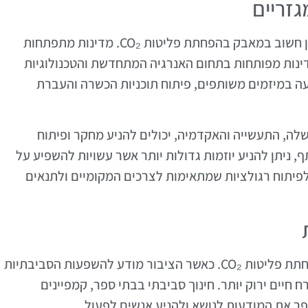
גזריים
שיתופי פעולה בין מדינות ובין מגזריים מהווים פן חשוב במאבק בהפחתת פליטות CO₂. מדינות מתפתחות
דינות מפותחות בתחום האנרגיה המתחדשת והטכנולוגיות
עה במיזמים משותפים, פיתוח תוכניות הכשרה והעברת
משלה, התעשייה והאקדמיה, יכולים להניע מחקר ופיתוח
ניתן להניע יוזמות גדולות יותר אשר עשויות להשפיע על
 לפיתוח רגולציות שמתאימות לצרכים המקומיים ולתנאים
תודעה ציבורית גבוהה היא מרכיב קרדינלי בהפחתת פליטות CO₂. כאשר הציבור מודע להשפעות הסביבתיות
רח חיים ירוק יותר. חינוך סביבתי בבתי ספר, קמפיינים
פר את המודעות לנושא ולהניע אנשים לפעול.