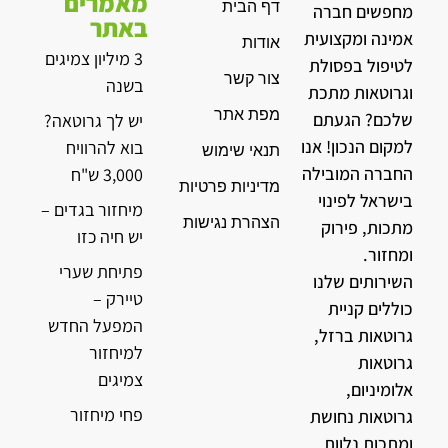
מאמרים
דף הבית
מחפשים חברה
באתר
אמינה ומקצועית
אודות
3 מיליון צמיגים
לטיפול בפסולת
צור קשר
בשנה
וגרוטאות מתכת
מפת אתר
שלכם? הגעתם
יש לך גרוטאה?
למקום הנכון! אנו
בוא להרוויח
תנאי שימוש
החברה המובילה
3,000 ש"ח
מדיניות פרטיות
בישראל לפינוי
מיחזור בגדים –
הצהרת נגישות
מתכות, פירוק
יש חיה כזו
ומחזור.
פתיחת שערי
השירותים שלנו
טיירק –
כוללים קניית
המפעל החדש
גרוטאות ברזל,
למיחזור
גרוטאות
צמיגים
אלומיניום,
פחי מיחזור
גרוטאות נחושת
ומתכות נלוות