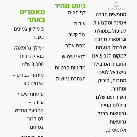
ניווט מהיר
מאמרים
דף הבית
מחפשים חברה
באתר
אמינה ומקצועית
אודות
3 מיליון צמיגים
לטיפול בפסולת
צור קשר
בשנה
וגרוטאות מתכת
מפת אתר
שלכם? הגעתם
יש לך גרוטאה?
למקום הנכון! אנו
בוא להרוויח
תנאי שימוש
החברה המובילה
3,000 ש"ח
מדיניות פרטיות
בישראל לפינוי
מיחזור בגדים –
הצהרת נגישות
מתכות, פירוק
יש חיה כזו
ומחזור.
פתיחת שערי
השירותים שלנו
טיירק –
כוללים קניית
המפעל החדש
גרוטאות ברזל,
למיחזור
גרוטאות
צמיגים
אלומיניום,