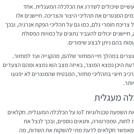
 יישומים מעשיים שיכולים לשדרג את הכלכלה המעגלית. אחד
ם המנטרים את תהליכי היצור והצריכה. חיישנים אלו
צריכת חומרי גלם, כמו גם על תהליכי הפקת אנרגיה, ובכך
חיישנים יכולים להעביר נתונים על כמויות הפסולת
ומות בהם ניתן לבצע שיפורים.
ת למעקב אחר מוצרים במהלך חיי המחזור שלהם, מהקנייה ועד למחזור.
וש בטכנולוגיות כגון RFID, ניתן לדעת היכן נמצא המוצר, באיזה מצב הוא נמצא ומהם הצעדים
כיב חיוני בתהליכי מחזור, המבטיח שהמוצרים לא יפגעו
ותר.
לה מעגלית
חקלאות חכמה היא תחום נוסף שבו ניתן לראות את השפעת טכנולוגיות IoT על הכלכלה המעגלית. חקלאים
לחות, טמפרטורה, ותנאים נוספים, ובכך לנצל את
מאפשר חקלאים לדעת מתי להשקות את השדות, מה