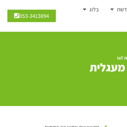
דשת
בלוג
053-3413894
I
מעגלית