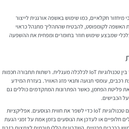
 בין טכנולוגיות IoT לבין תהליכי מיחזור חקלאיים, כמו שימוש באשפה אורגנית לייצור
כת האשפה לקומפוסט, להבטיח שהתהליך מתנהל כראוי
 כלכלי שמבצע שימוש חוזר בחומרים ומפחית את ההשפעה
מערכות תחבורה חכמות הן מרכיב נוסף שמקשר בין טכנולוגיות IoT לכלכלה מעגלית. רשתות תחבורה חכמות
 רכבים, עומסי תנועה ותנאי מזג האוויר. בעזרת המידע
 את פליטת הפחמן, כאשר הפתרונות המתקדמים כוללים גם
ל הכבישים.
בנוסף, ישנה אפשרות לשלב תחבורה ציבורית עם טכנולוגיות IoT כדי לשפר את חווית הנוסעים. אפליקציות
ים חלופיים או לעדכן את הנוסעים בזמן אמת על זמני הגעת
וש ברכבים פרטיים. השדרוגים הללו תורמים לצמצום בזבוז