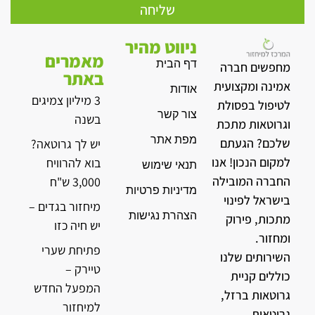
שליחה
ניווט מהיר
מאמרים
דף הבית
מחפשים חברה
באתר
אמינה ומקצועית
אודות
3 מיליון צמיגים
לטיפול בפסולת
צור קשר
בשנה
וגרוטאות מתכת
מפת אתר
שלכם? הגעתם
יש לך גרוטאה?
למקום הנכון! אנו
בוא להרוויח
תנאי שימוש
החברה המובילה
3,000 ש"ח
מדיניות פרטיות
בישראל לפינוי
מיחזור בגדים –
הצהרת נגישות
מתכות, פירוק
יש חיה כזו
ומחזור.
פתיחת שערי
השירותים שלנו
טיירק –
כוללים קניית
המפעל החדש
גרוטאות ברזל,
למיחזור
גרוטאות