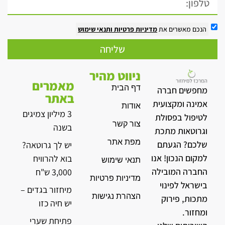
הנכם מאשרים את
מדיניות פרטיות
ותנאי שימוש
שליחה
ניווט מהיר
מאמרים
דף הבית
מחפשים חברה
באתר
אמינה ומקצועית
אודות
3 מיליון צמיגים
לטיפול בפסולת
צור קשר
בשנה
וגרוטאות מתכת
מפת אתר
שלכם? הגעתם
יש לך גרוטאה?
למקום הנכון! אנו
בוא להרוויח
תנאי שימוש
החברה המובילה
3,000 ש"ח
מדיניות פרטיות
בישראל לפינוי
מיחזור בגדים –
הצהרת נגישות
מתכות, פירוק
יש חיה כזו
ומחזור.
פתיחת שערי