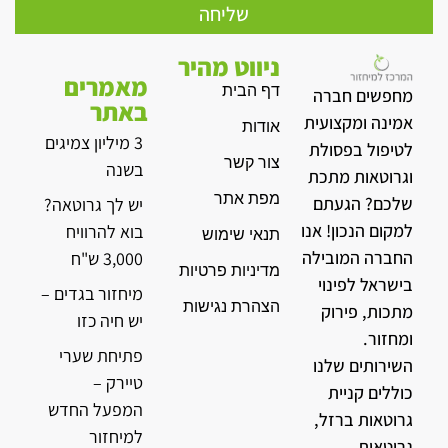
שליחה
ניווט מהיר
מאמרים
דף הבית
מחפשים חברה
באתר
אמינה ומקצועית
אודות
3 מיליון צמיגים
לטיפול בפסולת
צור קשר
בשנה
וגרוטאות מתכת
מפת אתר
שלכם? הגעתם
יש לך גרוטאה?
למקום הנכון! אנו
בוא להרוויח
תנאי שימוש
החברה המובילה
3,000 ש"ח
מדיניות פרטיות
בישראל לפינוי
מיחזור בגדים –
הצהרת נגישות
מתכות, פירוק
יש חיה כזו
ומחזור.
פתיחת שערי
השירותים שלנו
טיירק –
כוללים קניית
המפעל החדש
גרוטאות ברזל,
למיחזור
גרוטאות