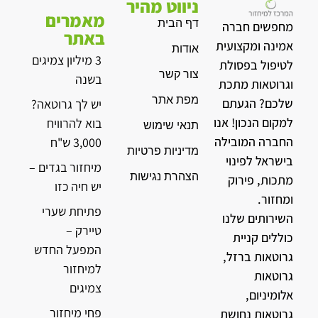
ניווט מהיר
מאמרים
דף הבית
מחפשים חברה
באתר
אמינה ומקצועית
אודות
3 מיליון צמיגים
לטיפול בפסולת
צור קשר
בשנה
וגרוטאות מתכת
מפת אתר
שלכם? הגעתם
יש לך גרוטאה?
למקום הנכון! אנו
בוא להרוויח
תנאי שימוש
החברה המובילה
3,000 ש"ח
מדיניות פרטיות
בישראל לפינוי
מיחזור בגדים –
הצהרת נגישות
מתכות, פירוק
יש חיה כזו
ומחזור.
פתיחת שערי
השירותים שלנו
טיירק –
כוללים קניית
המפעל החדש
גרוטאות ברזל,
למיחזור
גרוטאות
צמיגים
אלומיניום,
פחי מיחזור
גרוטאות נחושת