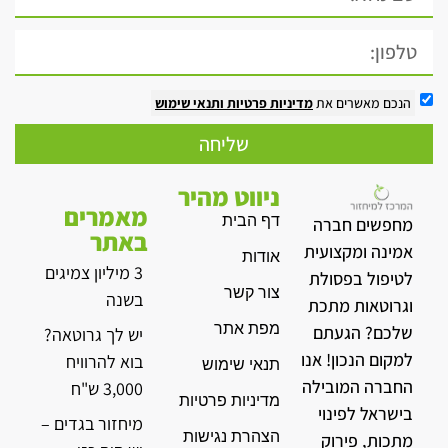
הנכם מאשרים את
מדיניות פרטיות
ותנאי שימוש
שליחה
ניווט מהיר
מאמרים
דף הבית
מחפשים חברה
באתר
אמינה ומקצועית
אודות
3 מיליון צמיגים
לטיפול בפסולת
צור קשר
בשנה
וגרוטאות מתכת
מפת אתר
שלכם? הגעתם
יש לך גרוטאה?
למקום הנכון! אנו
בוא להרוויח
תנאי שימוש
החברה המובילה
3,000 ש"ח
מדיניות פרטיות
בישראל לפינוי
מיחזור בגדים –
הצהרת נגישות
מתכות, פירוק