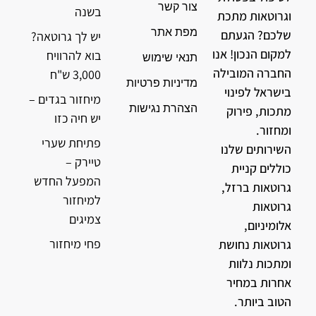
צור קשר
בשנה
וגרוטאות מתכת
מפת אתר
שלכם? הגעתם
יש לך גרוטאה?
למקום הנכון! אנו
בוא להרוויח
תנאי שימוש
החברה המובילה
3,000 ש"ח
מדיניות פרטיות
בישראל לפינוי
מיחזור בגדים –
הצהרת נגישות
מתכות, פירוק
יש חיה כזו
ומחזור.
פתיחת שערי
השירותים שלנו
טיירק –
כוללים קניית
המפעל החדש
גרוטאות ברזל,
למיחזור
גרוטאות
צמיגים
אלומיניום,
פחי מיחזור
גרוטאות נחושת
ומתכות נלוות
אחרות במחיר
הטוב ביותר.