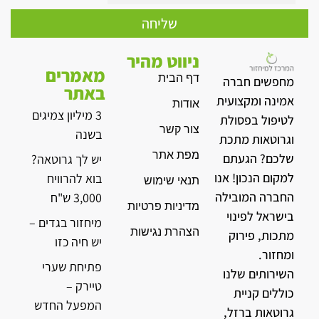
שליחה
ניווט מהיר
מאמרים
דף הבית
מחפשים חברה
באתר
אמינה ומקצועית
אודות
3 מיליון צמיגים
לטיפול בפסולת
צור קשר
בשנה
וגרוטאות מתכת
מפת אתר
שלכם? הגעתם
יש לך גרוטאה?
למקום הנכון! אנו
בוא להרוויח
תנאי שימוש
החברה המובילה
3,000 ש"ח
מדיניות פרטיות
בישראל לפינוי
מיחזור בגדים –
הצהרת נגישות
מתכות, פירוק
יש חיה כזו
ומחזור.
פתיחת שערי
השירותים שלנו
טיירק –
כוללים קניית
המפעל החדש
גרוטאות ברזל,