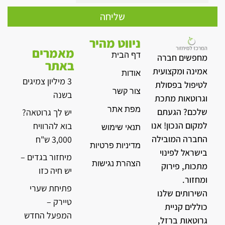
שליחה
ניווט מהיר
מאמרים
דף הבית
מחפשים חברה
באתר
אמינה ומקצועית
אודות
3 מיליון צמיגים
לטיפול בפסולת
צור קשר
בשנה
וגרוטאות מתכת
מפת אתר
שלכם? הגעתם
יש לך גרוטאה?
למקום הנכון! אנו
בוא להרוויח
תנאי שימוש
החברה המובילה
3,000 ש"ח
מדיניות פרטיות
בישראל לפינוי
מיחזור בגדים –
הצהרת נגישות
מתכות, פירוק
יש חיה כזו
ומחזור.
פתיחת שערי
השירותים שלנו
טיירק –
כוללים קניית
המפעל החדש
גרוטאות ברזל,