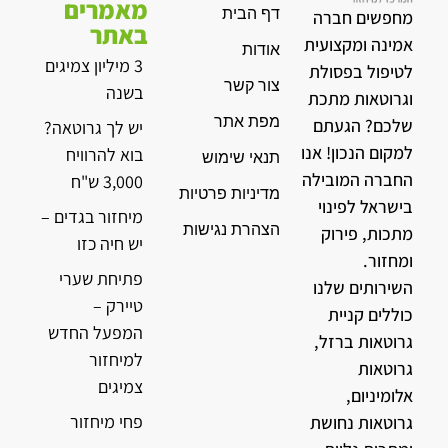
מאמרים
דף הבית
מחפשים חברה
באתר
אמינה ומקצועית
אודות
3 מיליון צמיגים
לטיפול בפסולת
צור קשר
בשנה
וגרוטאות מתכת
מפת אתר
שלכם? הגעתם
יש לך גרוטאה?
למקום הנכון! אנו
בוא להרוויח
תנאי שימוש
החברה המובילה
3,000 ש"ח
מדיניות פרטיות
בישראל לפינוי
מיחזור בגדים –
הצהרת נגישות
מתכות, פירוק
יש חיה כזו
ומחזור.
פתיחת שערי
השירותים שלנו
טיירק –
כוללים קניית
המפעל החדש
גרוטאות ברזל,
למיחזור
גרוטאות
צמיגים
אלומיניום,
פחי מיחזור
גרוטאות נחושת