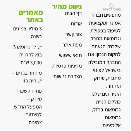
ניווט מהיר
מאמרים
דף הבית
מחפשים חברה
באתר
אמינה ומקצועית
אודות
3 מיליון צמיגים
לטיפול בפסולת
צור קשר
בשנה
וגרוטאות מתכת
מפת אתר
שלכם? הגעתם
יש לך גרוטאה?
למקום הנכון! אנו
בוא להרוויח
תנאי שימוש
החברה המובילה
3,000 ש"ח
מדיניות פרטיות
בישראל לפינוי
מיחזור בגדים –
הצהרת נגישות
מתכות, פירוק
יש חיה כזו
ומחזור.
פתיחת שערי
השירותים שלנו
טיירק –
כוללים קניית
המפעל החדש
גרוטאות ברזל,
למיחזור
גרוטאות
צמיגים
אלומיניום,