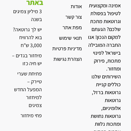
באתר
אמינה ומקצועית
אודות
3 מיליון צמיגים
לטיפול בפסולת
צור קשר
בשנה
וגרוטאות מתכת
מפת אתר
שלכם? הגעתם
יש לך גרוטאה?
למקום הנכון! אנו
בוא להרוויח
תנאי שימוש
החברה המובילה
3,000 ש"ח
מדיניות פרטיות
בישראל לפינוי
מיחזור בגדים –
הצהרת נגישות
מתכות, פירוק
יש חיה כזו
ומחזור.
פתיחת שערי
השירותים שלנו
טיירק –
כוללים קניית
המפעל החדש
גרוטאות ברזל,
למיחזור
גרוטאות
צמיגים
אלומיניום,
פחי מיחזור
גרוטאות נחושת
ומתכות נלוות