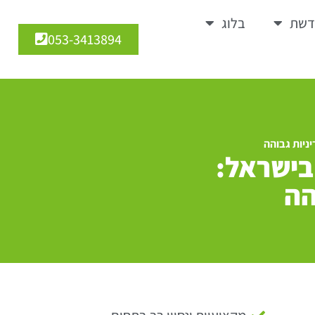
דשת
בלוג
053-3413894
ניות גבוהה
בישראל:
הה