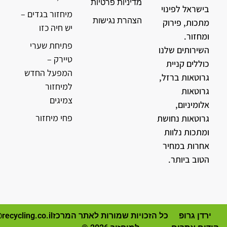
מדיניות פרטיות
בישראל לפינוי
מיחזור בגדים –
הצהרת נגישות
מתכות, פירוק
יש חיה כזו
ומחזור.
פתיחת שערי
השירותים שלנו
טיירק –
כוללים קניית
המפעל החדש
גרוטאות ברזל,
למיחזור
גרוטאות
צמיגים
אלומיניום,
פחי מיחזור
גרוטאות נחושת
ומתכות נלוות
אחרות במחיר
הטוב ביותר.
ירדן גרופ
כל הזכויות שמורות לאתר המרכז
recycling.co.il