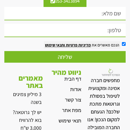
053-3413894
הנכם מאשרים את
מדיניות פרטיות
ותנאי שימוש
שליחה
ניווט מהיר
מאמרים
דף הבית
מחפשים חברה
באתר
אמינה ומקצועית
אודות
3 מיליון צמיגים
לטיפול בפסולת
צור קשר
בשנה
וגרוטאות מתכת
מפת אתר
שלכם? הגעתם
יש לך גרוטאה?
למקום הנכון! אנו
בוא להרוויח
תנאי שימוש
החברה המובילה
3,000 ש"ח