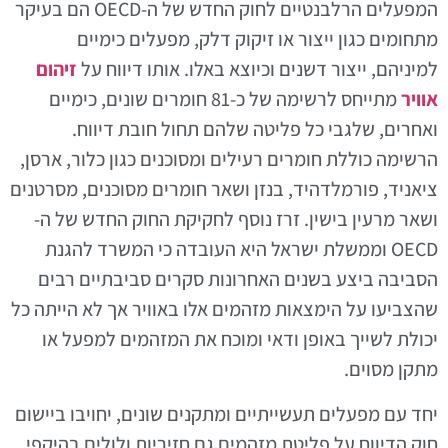
המפעלים הרלבנטיים לחוק החדש של ה-OECD הם בעיקר
מתחומים כגון ייצור או זיקוק דלק, מפעלים כימיים
למיניהם, ייצור דשנים וכיוצא באלו. אותו דיווח על
זיהום
אוויר
מתייחס לרשימה של כ-81 חומרים שונים, כימיים
ואחרים, שלגבי כל פליטה שלהם תחול חובת דיווח.
הרשימה כוללת חומרים רעילים ומסוכנים כגון כלור, ארסן,
ציאניד, פורמלדהיד, בנזן ושאר חומרים מסוכנים, מסרטנים
ושאר מרעין בישין. זרז נוסף לחקיקת החוק החדש של ה-
OECD וממשלת ישראל היא העובדה כי המשרד להגנת
הסביבה ביצע בשנים האחרונות סקרים סביבתיים רבים
שהצביעו על הימצאות מזהמים אלו באוויר אך לא הייתה כל
יכולת לשייך באופן ודאי ומוכח את המזהמים למפעל או
מתקן מסוים.
יחד עם מפעלים תעשייתיים ומתקנים שונים, יחויבו ביישום
חוק הדיווח על פליטת מזהמים גם חזיריות ולולים בהיקפי