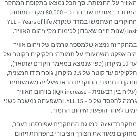
האוויר על התמותה. סך הכל נמצאו בתקופת המחקר
המדובר באזורים שנבחרו כ – 80,000 מקרי תמותה.
החוקרים השתמשו במדד שנקרא YLL – Years of life
lost (שנות חיים שאבדו) לכימות נזקי זיהום האוויר.
במחקר זה נמצא שלמספר גורמים של זיהום אוויר
היה אפקט משמעותי על תמותה: חלקיקים בקוטר של
עד 10 מיקרון (כפי שנמצא במאמר הקודם שתואר),
חלקיקים עד קוטר של 2.5 מיקרון, גופרית דו חמצנית,
וחנקן דו חמצני. החוקרים הראו שעלייה משמעותית
(עליה בין רבעונית – IQR increase) בזיהום האוויר
גרמה להפסד של כ – 15 YLL, והשפעתה נמשכה כשני
ימים לאחר הופעת הזיהום החמור.
מחקר חדש זה, כמו גם המחקרים שפורסמו בעבר,
מחזקים מאוד את הצורך הציבורי בהפחתת זיהום