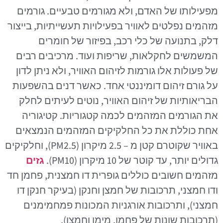
מפעילותו של האדם, ולא מגורמים טבעיים. גורמים
מזהמים נפלטים לאוויר בפעילויות תעשייתיות, בייצור
דלק, בתנועה של כלי רכב, בפיזור של חומרים
המשמשים לחקלאות, שריפות ועוד. מרכיבים רבים
של פעולות אלו גורמות לזיהום האוויר, ולא ניתן לדון
על גורם זיהום דומיננטי אחד. כאשר דנים בהשפעות
הבריאותיות של זיהום האוויר, נוטים לעיתים לחלק
את הגורמים המזהמים לכמה קטגוריות. קטיגוריה
אחת כוללת את כל החלקיקים המזהמים הנמצאים
באוויר שקוטרם קטן מ – 2.5 מיקרון (PM2.5), וחלקיקים
גדולים יותר, עד קוטר של 10 מיקרון (PM10).
גזים
מזהמים חשובים כוללים גופרית דו חמצנית, פחמן חד
ודו חמצני, תרכובות של חמצן וחנקן (בעיקר חנקן דו
חמצני), ותרכובות אורגניות המכונות פמחמימנים
(תרכובות שונות של פחמן, מימן וחמצן).