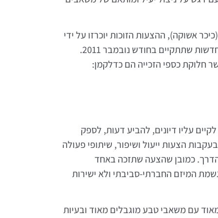
ר אשוקה), ההצעות הזוכות יוכרזו על ידי
השר להגנת הסביבה גלעד ארדן במהלך תערוכת ווטק (WATEC) לטכנולוגיות מים, איכות סביבה ואנרגיות מתחדשות שתתקיים בחודש נובמבר 2011.
יים עליו דיונים, להביע דעות, לספק
קבות הצעות ייעול ושיפור, שיתופי פעולה
ך הדרך. כמובן שהצעה שתזכה באחד
שמת המיזם החברתי-סביבתי ולא ישירות
אוד עם משאבי טבע מוגבלים מאוד ובעיות