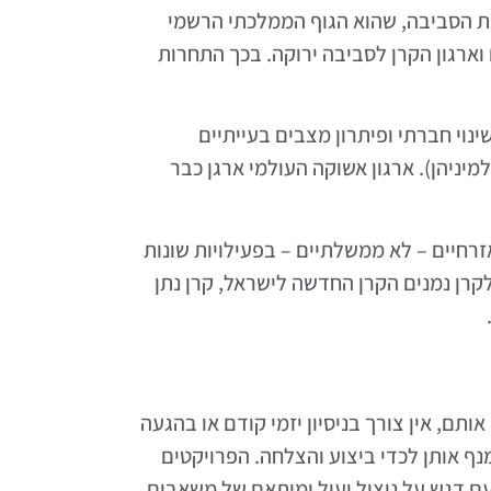
נת הסביבה, שהוא הגוף הממלכתי הרשמי
 וארגון הקרן לסביבה ירוקה. בכך התחרות
יע תהליכי שינוי חברתי ופיתרון מצבים בעייתיים
מיניהן). ארגון אשוקה העולמי ארגן כבר
רחיים – לא ממשלתיים – בפעילויות שונות
לקרן נמנים הקרן החדשה לישראל, קרן נתן
תם, אין צורך בניסיון יזמי קודם או בהגעה
נף אותן לכדי ביצוע והצלחה. הפרויקטים
ם דגש על ניצול יעיל ומותאם של משאבים