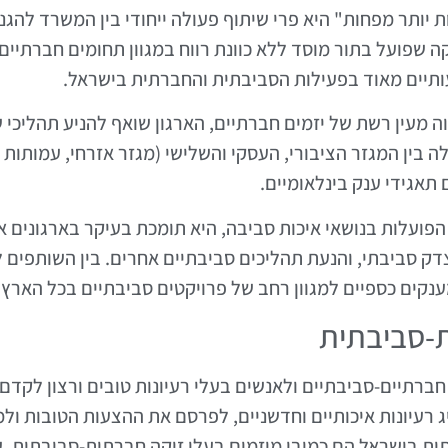
יותר מפחות" היא פרי שיתוף פעולה ייחודי בין המשרד להג
וקה שפועל בתור מוסד ללא כוונת רווח במגוון תחומים חברתיים
תיים מאוד בפעילות הסביבתית והחברתית בישראל.
פועל בעולם משנת 1980 והוא מהווה מעין רשת של יזמים חברתיים, הארגון שואף להנ
ה בין המגזר הציבורי, העסקי והשלישי (מגזר אזרחי, עמותות ל
ועלות בנושאי איכות סביבה, היא תומכת בעיקר בארגונים אז
צדק סביבתי, והנעת תהליכים סביבתיים אחרים. בין השותפים 
ענקים כספיים למגוון רחב של פרויקטים סביבתיים בכל הארץ.
-סביבתית
תיים-סביבתיים ולאנשים בעלי רעיונות טובים ורצון לקדם או
 רעיונות איכותיים וחדשניים, לפרסם את ההצעות הטובות ולמ
ת בישראל הם כמובן מיזמים בעלי זיקה חברתית-סביבתית, ע