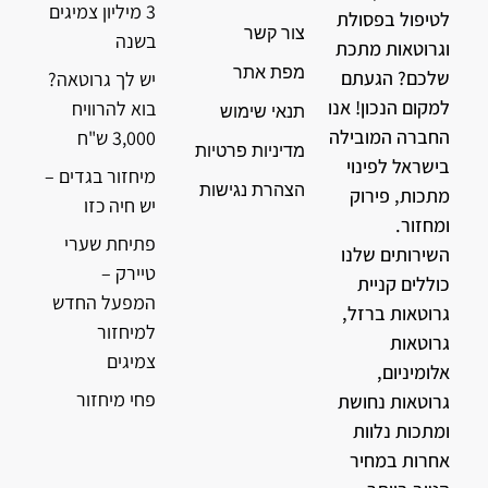
3 מיליון צמיגים
לטיפול בפסולת
צור קשר
בשנה
וגרוטאות מתכת
מפת אתר
שלכם? הגעתם
יש לך גרוטאה?
למקום הנכון! אנו
בוא להרוויח
תנאי שימוש
החברה המובילה
3,000 ש"ח
מדיניות פרטיות
בישראל לפינוי
מיחזור בגדים –
הצהרת נגישות
מתכות, פירוק
יש חיה כזו
ומחזור.
פתיחת שערי
השירותים שלנו
טיירק –
כוללים קניית
המפעל החדש
גרוטאות ברזל,
למיחזור
גרוטאות
צמיגים
אלומיניום,
פחי מיחזור
גרוטאות נחושת
ומתכות נלוות
אחרות במחיר