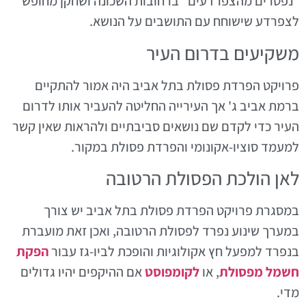
"נפטרים מהצפרדעים" ברחובות השכונה ושחקן מחופש
לצפרדע שישוחח עם התושבים על הנושא.
משקיעים בדרום העיר
פרויקט הפרדת פסולת בתל אביב היה אמור להתקיים
ברמת אביב ג' אך העירייה החליטה להעביר אותו לדרום
העיר כדי לקדם שם נושאים סביבתיים ולהראות שאין קשר
למעמד סוציו-אקונומי והפרדת פסולת במקור.
לאן הולכת הפסולת הרטובה
במסגרת פרויקט הפרדת פסולת בתל אביב יש צורך
במערך שינוע נפרד לפסולת הרטובה, ואכן זאת מועברת
בנפרד למפעל חץ אקולוגיות והופכת לביו-גז עבור
הפקת
חשמל מפסולת
, או
לקומפוסט
אם ההיקפים יהיו גדולים
מדי.